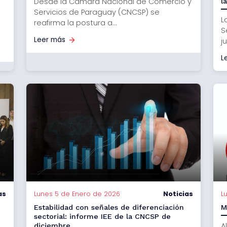
Desde la Cámara Nacional de Comercio y
l
Servicios de Paraguay (CNCSP) se
L
reafirma la postura a...
S
Leer más
j
L
as
Lunes 5 de Enero de 2026
Noticias
L
Estabilidad con señales de diferenciación
M
sectorial: informe IEE de la CNCSP de
A
diciembre