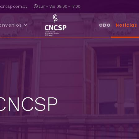
a@cncsp.com.py
Lun - Vie 08:00 - 17:00
onvenios
CDO
Noticias
 CNCSP