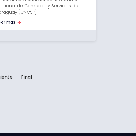
acional de Comercio y Servicios de
araguay (CNCSP)...
eer más
uiente
Final