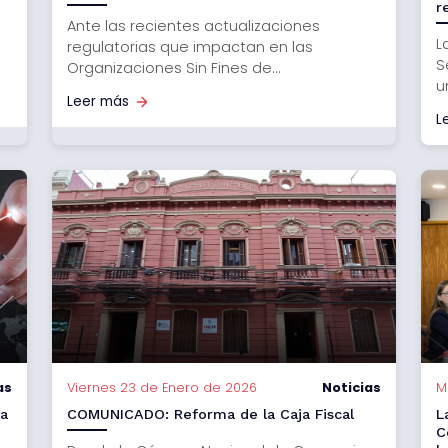
r
Ante las recientes actualizaciones
L
regulatorias que impactan en las
S
Organizaciones Sin Fines de...
u
Leer más
L
as
Viernes 23 de Enero de 2026
Noticias
M
da
COMUNICADO: Reforma de la Caja Fiscal
L
C