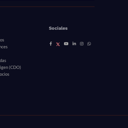
Sociales
ros
nces
idas
rigen (CDO)
ocios