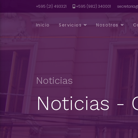
+595 (21) 493321
+595 (982) 340001
secretari
Inicio
Servicios
Nosotros
C
Noticias
Noticias -