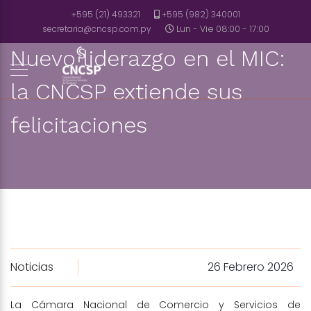
+595 (21) 493321
+595 (982) 340001
secretaria@cncsp.com.py
Lun - Vie 08:00 - 17:00
Nuevo liderazgo en el MIC:
la CNCSP extiende sus
felicitaciones
Noticias
26 Febrero 2026
La Cámara Nacional de Comercio y Servicios de