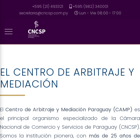
+595 (21) 493321
+595 (982) 340001
secretaria@cncsp.com.py
Lun - Vie 08:00 - 17:00
EL CENTRO DE ARBITRAJE Y
MEDIACIÓN
El
Centro de Arbitraje y Mediación Paraguay (CAMP)
es
el principal organismo especializado de la Cámara
Nacional de Comercio y Servicios de Paraguay (CNCSP).
Somos la institución pionera, con
más de 25 años d