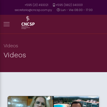
+595 (21) 493321
+595 (982) 340001
secretaria@cncsp.com.py
Lun - Vie 08:00 - 17:00
Videos
Videos