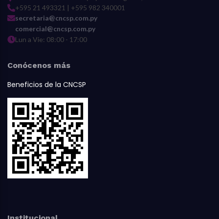
+595 21 493321 | +595 982 340001
secretaria@cncsp.com.py
comercial@cncsp.com.py
Lun a Vie: 08:00 - 17:00
Conócenos más
Beneficios de la CNCSP
Institucional