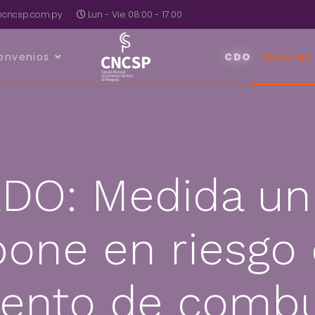
a@cncsp.com.py
Lun - Vie 08:00 - 17:00
onvenios
CDO
Noticias
O: Medida unil
pone en riesgo 
ento de combu