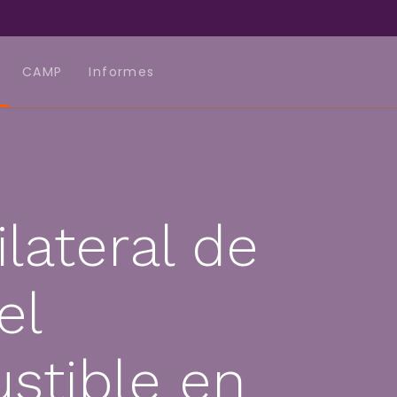
CAMP
Informes
ateral de
el
stible en