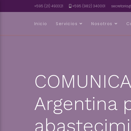
+595 (21) 493321
+595 (982) 340001
secretari
Inicio
Servicios
Nosotros
C
COMUNICAD
Argentina 
abastecimi