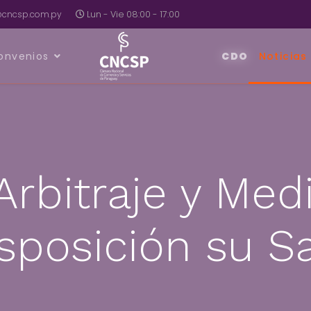
a@cncsp.com.py
Lun - Vie 08:00 - 17:00
onvenios
CDO
Noticias
Arbitraje y Med
isposición su S