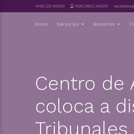
+595 (21) 493321
+595 (982) 340001
secretari
Inicio
Servicios
Nosotros
C
Centro de 
coloca a d
Tribunales