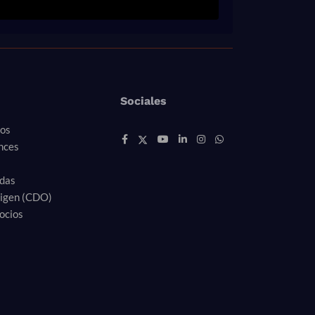
Sociales
ros
nces
idas
rigen (CDO)
ocios