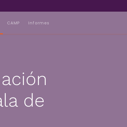
CAMP
Informes
iación
ala de