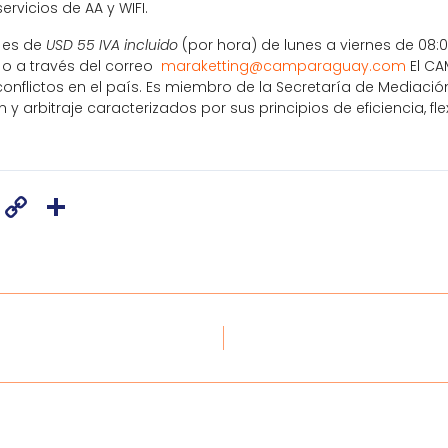
ervicios de AA y WIFI.
s es de
USD 55 IVA incluido
(por hora) de lunes a viernes de 08:0
5 o a través del correo
maraketting@camparaguay.com
El CA
 conflictos en el país. Es miembro de la Secretaría de Media
 arbitraje caracterizados por sus principios de eficiencia, flex
Copy
Share
Link