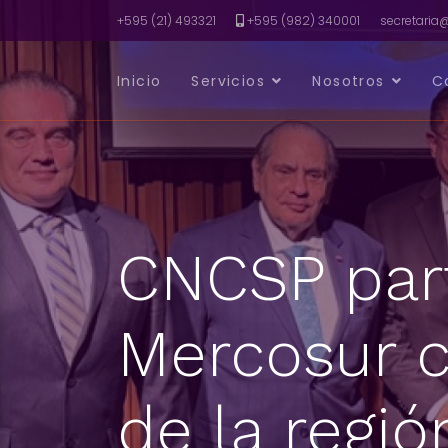
+595 (21) 493321
+595 (982) 340001
secretari
Inicio
Servicios
Nosotros
C
CNCSP part
Mercosur 
de la regi