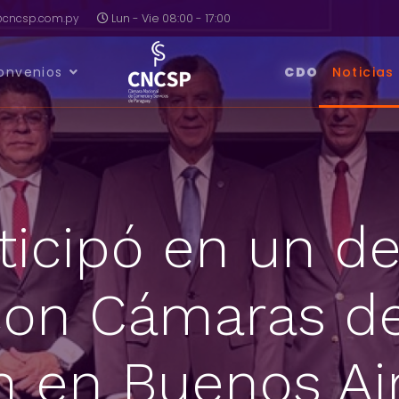
a@cncsp.com.py
Lun - Vie 08:00 - 17:00
onvenios
CDO
Noticias
icipó en un d
con Cámaras d
ón en Buenos Ai